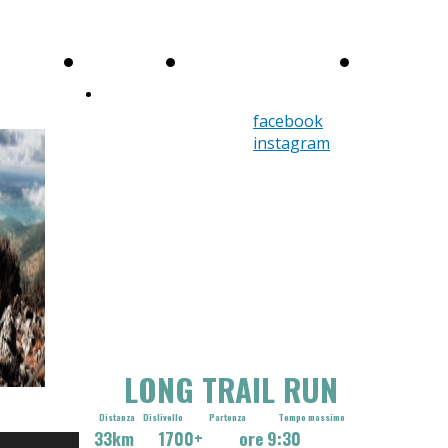
ome
Le
Regolamento
Contacts
Scarica il volantino
Gare
facebook
instagram
LONG TRAIL RUN
Distanza Dislivello Partenza Tempo massimo
33km 1700+ ore 9:30